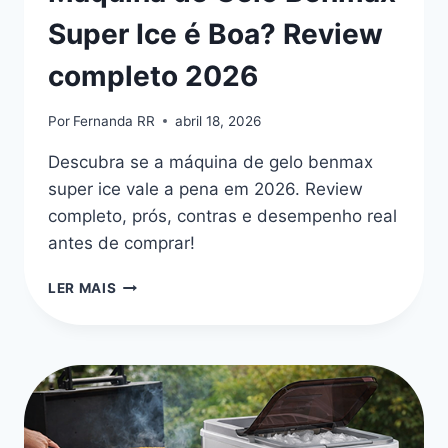
Super Ice é Boa? Review
completo 2026
Por
Fernanda RR
abril 18, 2026
Descubra se a máquina de gelo benmax
super ice vale a pena em 2026. Review
completo, prós, contras e desempenho real
antes de comprar!
MÁQUINA
LER MAIS
DE
GELO
BENMAX
SUPER
ICE
É
BOA?