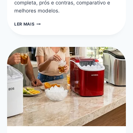
completa, prós e contras, comparativo e
melhores modelos.
MELHORES
LER MAIS
MÁQUINA
DE
GELO
PEQUENA:
AS
8
MELHORES
2026