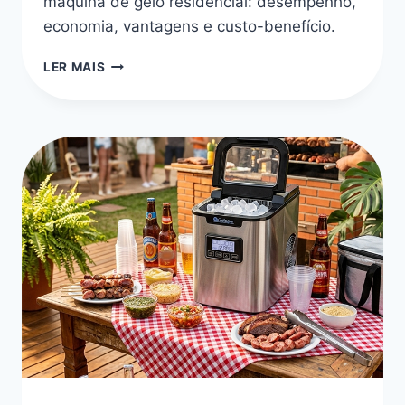
máquina de gelo residencial: desempenho,
economia, vantagens e custo-benefício.
MELHORES
LER MAIS
MÁQUINA
DE
GELO
RESIDENCIAL
A
SOLUÇÃO
PARA
NUNCA
FICAR
SEM
GELO
EM
2026