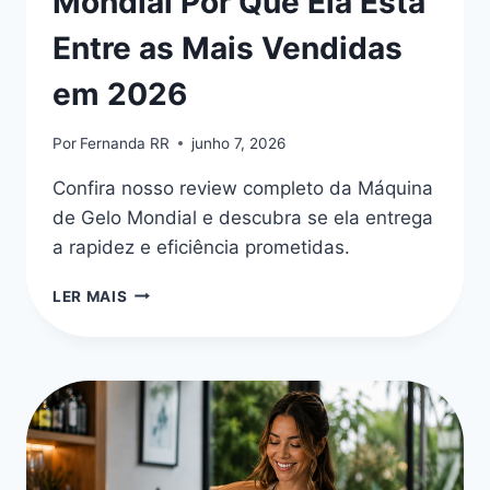
Mondial Por Que Ela Está
Entre as Mais Vendidas
em 2026
Por
Fernanda RR
junho 7, 2026
Confira nosso review completo da Máquina
de Gelo Mondial e descubra se ela entrega
a rapidez e eficiência prometidas.
MELHOR
LER MAIS
MÁQUINA
DE
GELO
MONDIAL
POR
QUE
ELA
ESTÁ