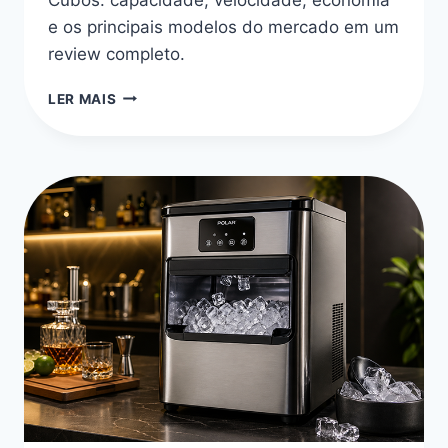
e os principais modelos do mercado em um
review completo.
MÁQUINA
LER MAIS
DE
FAZER
GELO
EM
CUBOS:
AS
10
MELHORES
2026