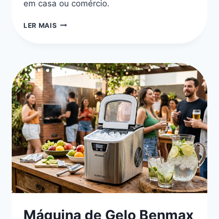
em casa ou comércio.
MÁQUINA
LER MAIS
DE
GELO
BENMAX:
AS
MELHORES
DE
2026
Máquina de Gelo Benmax