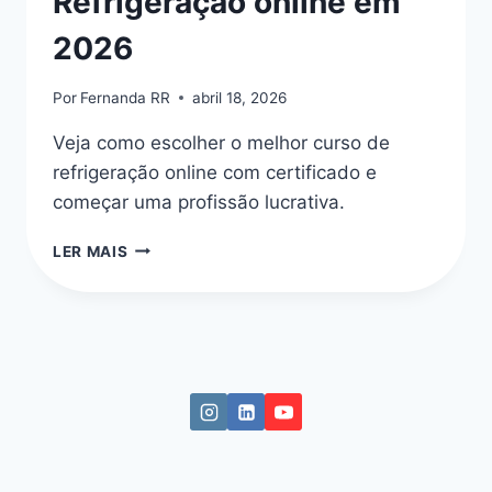
Refrigeração online em
2026
Por
Fernanda RR
abril 18, 2026
Veja como escolher o melhor curso de
refrigeração online com certificado e
começar uma profissão lucrativa.
MELHORES
LER MAIS
CURSO
DE
REFRIGERAÇÃO
ONLINE
EM
2026