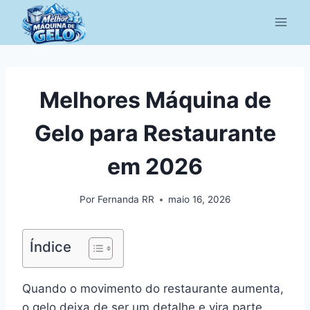
Pular
para
o
Conteúdo
Melhores Máquina de
Gelo para Restaurante
em 2026
Por
Fernanda RR
maio 16, 2026
Índice
Quando o movimento do restaurante aumenta,
o gelo deixa de ser um detalhe e vira parte