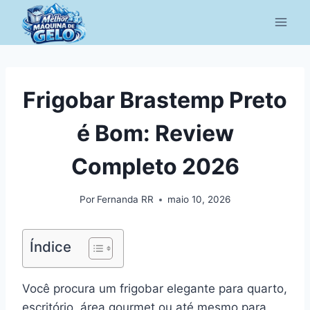
Pular
para
o
Conteúdo
Frigobar Brastemp Preto
é Bom: Review
Completo 2026
Por
Fernanda RR
maio 10, 2026
Índice
Você procura um frigobar elegante para quarto,
escritório, área gourmet ou até mesmo para